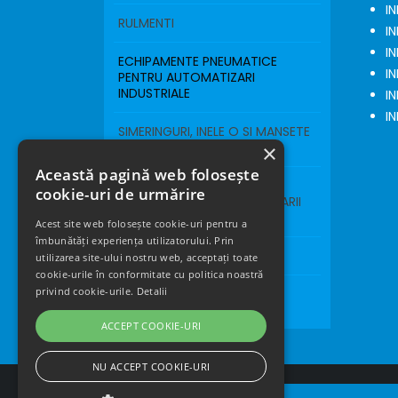
I
RULMENTI
I
I
ECHIPAMENTE PNEUMATICE
I
PENTRU AUTOMATIZARI
INDUSTRIALE
I
I
SIMERINGURI, INELE O SI MANSETE
DE ETANSARE
×
Această pagină web folosește
FIR FUZIBIL SI LANA DE OTEL
cookie-uri de urmărire
PENTRU INDUSTRIA PRELUCRARII
LEMNULUI
Acest site web folosește cookie-uri pentru a
îmbunătăți experiența utilizatorului. Prin
ROTI SI ROLE INDUSTRIALE
utilizarea site-ului nostru web, acceptați toate
cookie-urile în conformitate cu politica noastră
privind cookie-urile.
Detalii
COVOR PENTRU BENZI DE
ALERGAT
ACCEPT COOKIE-URI
NU ACCEPT COOKIE-URI