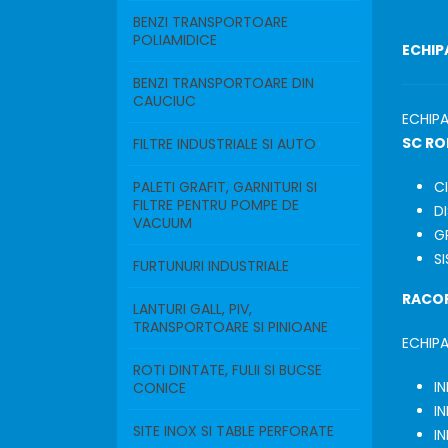
BENZI TRANSPORTOARE
POLIAMIDICE
ECHIP
BENZI TRANSPORTOARE DIN
CAUCIUC
ECHIP
SC RO
FILTRE INDUSTRIALE SI AUTO
PALETI GRAFIT, GARNITURI SI
CI
FILTRE PENTRU POMPE DE
D
VACUUM
G
S
FURTUNURI INDUSTRIALE
RACOR
LANTURI GALL, PIV,
TRANSPORTOARE SI PINIOANE
ECHIPA
ROTI DINTATE, FULII SI BUCSE
I
CONICE
I
SITE INOX SI TABLE PERFORATE
I