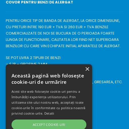
COVOR PENTRU BENZI DE ALERGAT
PENTRU ORICE TIP DE BANDA DE ALERGAT, LA ORICE DIMENSIUNE,
CU PRETURI INTRE 190 EUR + TVA SI 260 EUR + TVA BENZILE
COMERCIALIZATE DE NOI SE BUCURA DE O PERIOADA FOARTE
LUNGA DE FUNCTIONARE, CALITATEA LOR FIIND NET SUPERIOARA
BENZILOR CU CARE VIN ECHIPATE INITIAL APARATELE DE ALERGAT.
SE POT LIVRA 2 TIPURI DE BENZI:
– S 18 – GROSIME 2 MM
×
– S 31 – GROSIME 3 MM
Această pagină web folosește
cookie-uri de urmărire
LA CERERE, SE POATE ASIGURA SI MONTAJUL LOR, GRESAREA, ETC.
Acest site web folosește cookie-uri pentru a
îmbunătăți experiența utilizatorului. Prin
utilizarea site-ului nostru web, acceptați toate
cookie-urile în conformitate cu politica noastră
privind cookie-urile.
Detalii
ACCEPT COOKIE-URI