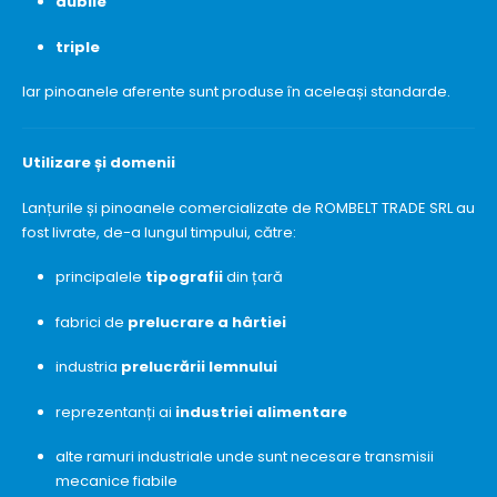
dubile
triple
Iar pinoanele aferente sunt produse în aceleași standarde.
Utilizare și domenii
Lanțurile și pinoanele comercializate de ROMBELT TRADE SRL au
fost livrate, de-a lungul timpului, către:
principalele
tipografii
din țară
fabrici de
prelucrare a hârtiei
industria
prelucrării lemnului
reprezentanți ai
industriei alimentare
alte ramuri industriale unde sunt necesare transmisii
mecanice fiabile