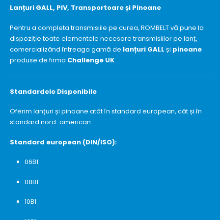
Lanțuri GALL, PIV, Transportoare și Pinoane
Pentru a completa transmisiile pe curea, ROMBELT vă pune la
dispoziție toate elementele necesare transmisiilor pe lanț,
comercializând întreaga gamă de
lanțuri GALL
și
pinoane
produse de firma
Challenge UK
.
Standardele Disponibile
Oferim lanțuri și pinoane atât în standard european, cât și în
standard nord-american:
Standard european (DIN/ISO):
06B1
08B1
10B1