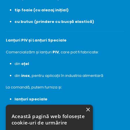
tip foaie (cu alezaj inițial)
cu butuc (prindere cu bucșă elastică)
Lanțuri PIV și Lanțuri Speciale
Comercializăm și lanțuri
PIV
, care pot fi fabricate:
din
oțel
din
inox
, pentru aplicații în industria alimentară
La comandă, putem furniza și:
lanțuri speciale
×
lanțuri transportoare
Această pagină web folosește
cookie-uri de urmărire
lanțuri cu
bolțuri găurite