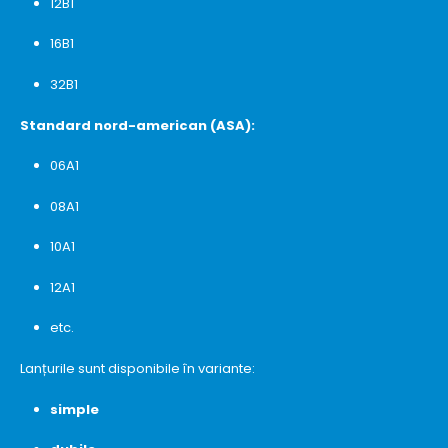
12B1
16B1
32B1
Standard nord-american (ASA):
06A1
08A1
10A1
12A1
etc.
Lanțurile sunt disponibile în variante:
simple