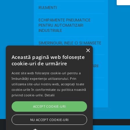
RULMENTI
ECHIPAMENTE PNEUMATICE
PENTRU AUTOMATIZARI
INDUSTRIALE
SIMERINGURI, INELE O SI MANSETE
DE ETANSARE
×
Această pagină web folosește
FIR FUZIBIL SI LANA DE OTEL
cookie-uri de urmărire
PENTRU INDUSTRIA PRELUCRARII
LEMNULUI
Acest site web folosește cookie-uri pentru a
îmbunătăți experiența utilizatorului. Prin
ROTI SI ROLE INDUSTRIALE
utilizarea site-ului nostru web, acceptați toate
cookie-urile în conformitate cu politica noastră
privind cookie-urile.
Detalii
COVOR PENTRU BENZI DE
ALERGAT
ACCEPT COOKIE-URI
NU ACCEPT COOKIE-URI