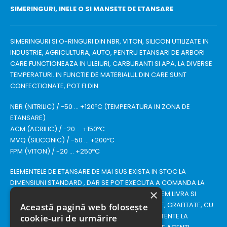
SIMERINGURI, INELE O SI MANSETE DE ETANSARE
SIMERINGURI SI O-RINGURI DIN NBR, VITON, SILICON UTILIZATE IN
INDUSTRIE, AGRICULTURA, AUTO, PENTRU ETANSARI DE ARBORI
CARE FUNCTIONEAZA IN ULEIURI, CARBURANTI SI APA, LA DIVERSE
TEMPERATURI. IN FUNCTIE DE MATERIALUL DIN CARE SUNT
CONFECTIONATE, POT FI DIN:
NBR (NITRILIC) / -50 … +120ºC (TEMPERATURA IN ZONA DE
ETANSARE)
ACM (ACRILIC) / -20 … +150ºC
MVQ (SILICONIC) / -50 … +200ºC
FPM (VITON) / -20 … +250ºC
ELEMENTELE DE ETANSARE DE MAI SUS EXISTA IN STOC LA
DIMENSIUNI STANDARD , DAR SE POT EXECUTA A COMANDA LA
×
ORICE DIMENSIUNE SOLICITATA. DEASEMENI, PUTEM LIVRA SI
SNURURI PENTRU ETANSARI (METRAJ) SILICONICE, GRAFITATE, CU
Această pagină web folosește
SECTIUNE ROTUNDA SAU RECTANGULARA, REZISTENTE LA
cookie-uri de urmărire